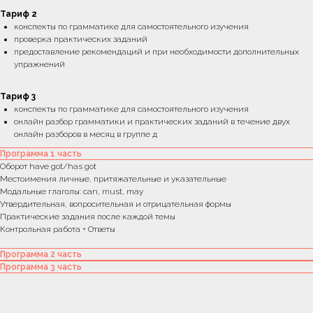
Тариф 2
конспекты по грамматике для самостоятельного изучения
проверка практических заданий
предоставление рекомендаций и при необходимости дополнительных
упражнений
Тариф 3
конспекты по грамматике для самостоятельного изучения
онлайн разбор грамматики и практических заданий в течение двух
онлайн разборов в месяц в группе д
Программа 1 часть
Оборот have got/has got
Местоимения личные, притяжательные и указательные
Модальные глаголы: can, must, may
Утвердительная, вопросительная и отрицательная формы
Практические задания после каждой темы
Часы работы:
Контрольная работа + Ответы
9.00-18.00 МСК
Программа 2 часть
Сб и Вс - выходной
Программа 3 часть