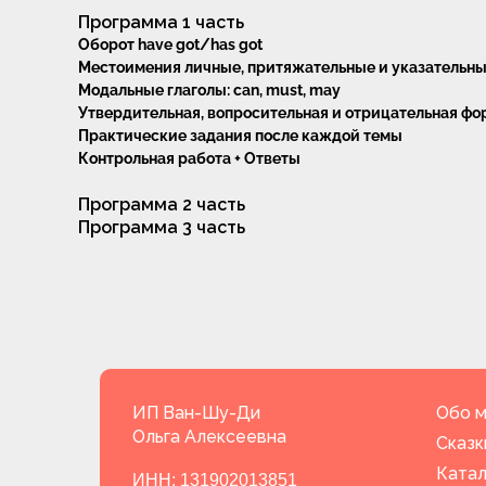
Программа 1 часть
Оборот have got/has got
Местоимения личные, притяжательные и указательн
Модальные глаголы: can, must, may
Утвердительная, вопросительная и отрицательная ф
Практические задания после каждой темы
Контрольная работа + Ответы
Программа 2 часть
Часы работы:
Программа 3 часть
9.00-18.00 МСК
Сб и Вс - выходной
ИП Ван-Шу-Ди
Обо 
Ольга Алексеевна
Сказк
Катал
ИНН: 131902013851