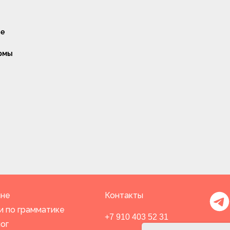
ые
ормы
мне
Контакты
и по грамматике
+7 910 403 52 31
ог