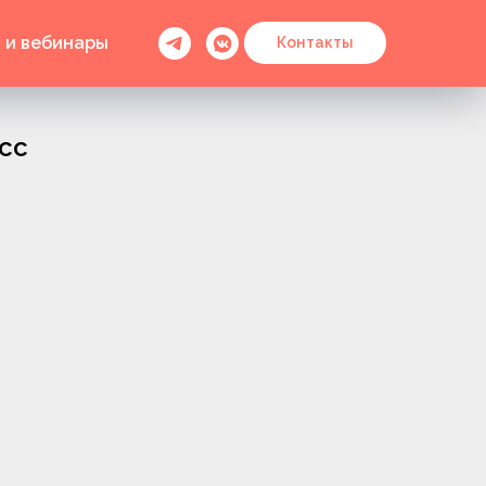
 и вебинары
Контакты
сс