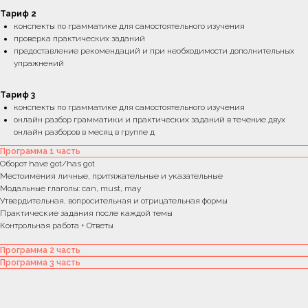
Тариф 2
конспекты по грамматике для самостоятельного изучения
проверка практических заданий
предоставление рекомендаций и при необходимости дополнительных
упражнений
Тариф 3
конспекты по грамматике для самостоятельного изучения
онлайн разбор грамматики и практических заданий в течение двух
онлайн разборов в месяц в группе д
Программа 1 часть
Оборот have got/has got
Местоимения личные, притяжательные и указательные
Модальные глаголы: can, must, may
Утвердительная, вопросительная и отрицательная формы
Практические задания после каждой темы
Часы работы:
Контрольная работа + Ответы
9.00-18.00 МСК
Программа 2 часть
Сб и Вс - выходной
Программа 3 часть