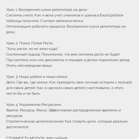
Урок 1: Внутренняя кухня репетитора на дому
Системы учета: Как я вела учет учеников и уроков в Excel.Шаблон
таблицы получите. Считает автоматически.
Оптимизация рабочего процесса: Внутренняя кухня репетитора на
дому.
Урок 2: Поиск Путей Роста.
"Хочу расти, но не знаю куда":
Системный подход: Понимание, что вне системы роста не будет.
Про систему или как документы и порядок в делах поднимают доход.
Опять неочевидные вещи.
Урок 3: Наша работа и наша семья.
Дети. Где вы, где семья. Как проходить свои личные истории с пользой
для своих детей. Как я сделала своих детей счастливыми, а этого
могло бы и не быть.
Урок 4: Управление Ресурсами.
Время, Ресурсы, Фокус: Эффективное распределение времени и
ресурсов.
Часы работы:
Стратегическое целеполагание: Как ставить цели, которые реально
9.00-18.00 МСК
достигаются.
Сб и Вс - выходной
СТОИМОСТЬ МОДУЛЬ 7000 рублей.