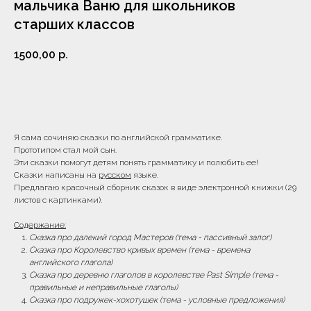
мальчика Ваню для школьников
старших классов
1500,00
р.
Купить
Я сама сочиняю сказки по английской грамматике.
Прототипом стал мой сын.
Эти сказки помогут детям понять грамматику и полюбить ее!
Сказки написаны на
русском
языке.
Предлагаю красочный сборник сказок в виде электронной книжки (29
листов с картинками).
Содержание:
Сказка про далекий город Мастеров (тема - пассивный залог)
Сказка про Королевство кривых времен (тема - времена
английского глагола)
Сказка про деревню глаголов в королевстве Past Simple (тема -
правильные и неправильные глаголы)
Сказка про подружек-хохотушек (тема - условные предложения)
Часы работы: